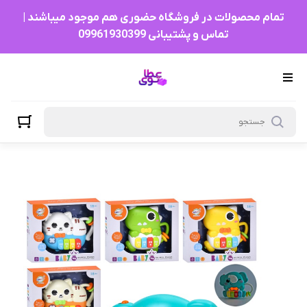
تمام محصولات در فروشگاه حضوری هم موجود میباشند |
تماس و پشتیبانی 09961930399