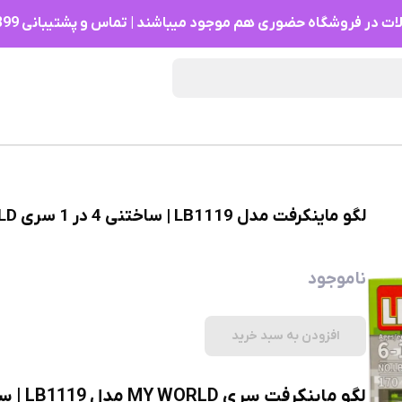
 در فروشگاه حضوری هم موجود میباشند | تماس و پشتیبانی 09961930399
لگو ماینکرفت مدل LB1119 | ساختنی 4 در 1 سری MY WORLD | مناسب کودکان 6 تا 14 سال
ناموجود
افزودن به سبد خرید
لگو ماینکرفت سری MY WORLD مدل LB1119 | ساختنی 4 در 1