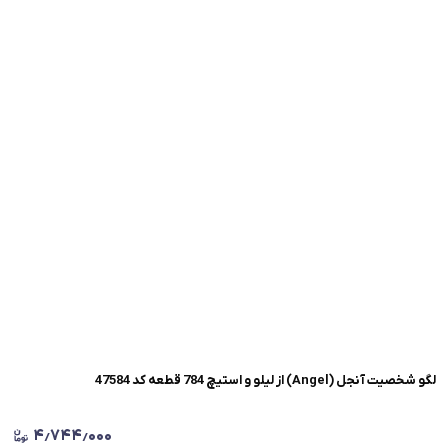
لگو شخصیت آنجل (Angel) از لیلو و استیچ 784 قطعه کد 47584
۴٫۷۴۴٫۰۰۰