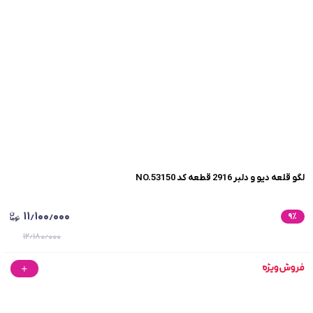
لگو قلعه دیو و دلبر 2916 قطعه کد NO.53150
۱۱٫۱۰۰٫۰۰۰
۹
٪
۱۲٫۱۸۰٫۰۰۰