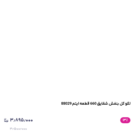
لگو گل بنفش شقایق 660 قطعه ایتم 88029
۳٫۸۹۵٫۰۰۰
۱۳
٪
۴٫۵۰۰٫۰۰۰