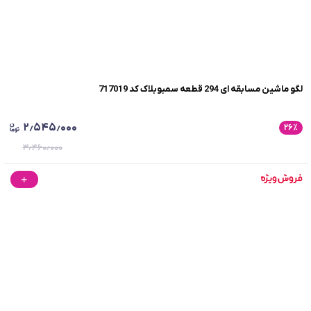
لگو ماشین مسابقه ای 294 قطعه سمبوبلاک کد 717019
۲٫۵۴۵٫۰۰۰
۲۶
٪
۳٫۴۶۰٫۰۰۰