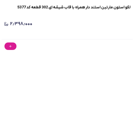
لگو استون مارتین استند دار همراه با قاب شیشه ای 302 قطعه کد 5377
۲٫۳۹۸٫۰۰۰