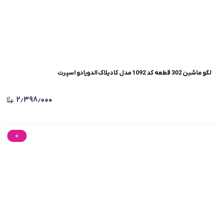
لگو ماشین 302 قطعه کد 1092 مدل کادیلاک الدورادو اسپرت
۲٫۳۹۸٫۰۰۰