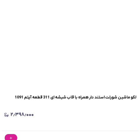
لگو ماشین شورلت استند دار همراه با قاب شیشه ای 311 قطعه آیتم 1091
۲٫۳۹۸٫۰۰۰