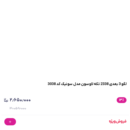
لگو 3 بعدی 2338 تکه لاوسون مدل سونیک کد 3038
۲٫۶۵۰٫۰۰۰
۱۳
٪
۳٫۰۵۹٫۰۰۰