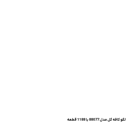
لگو کافه گل مدل 88077 با 1188 قطعه