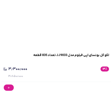
لگو گل بونسای اپی فیلوم مدل JJ9033 تعداد 835 قطعه
۳٫۳۰۰٫۰۰۰
۱۴
٪
۳٫۸۵۰٫۰۰۰