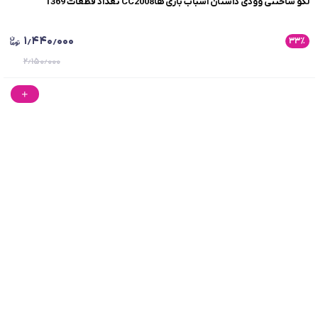
لگو ساختنی وودی داستان اسباب بازی هاCC2008 تعداد قطعات 1369
۱٫۴۴۰٫۰۰۰
۳۳
٪
۲٫۱۵۰٫۰۰۰